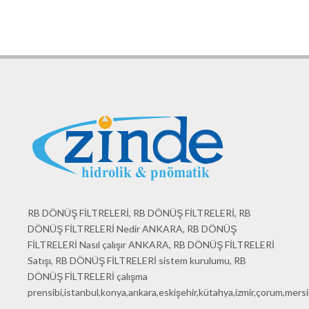
RB DÖNÜŞ FİLTRELERİ, RB DÖNÜŞ FİLTRELERİ, RB
DÖNÜŞ FİLTRELERİ Nedir ANKARA, RB DÖNÜŞ
FİLTRELERİ Nasıl çalışır ANKARA, RB DÖNÜŞ FİLTRELERİ
Satışı, RB DÖNÜŞ FİLTRELERİ sistem kurulumu, RB
DÖNÜŞ FİLTRELERİ çalışma
prensibi,istanbul,konya,ankara,eskişehir,kütahya,izmir,çorum,mersin,