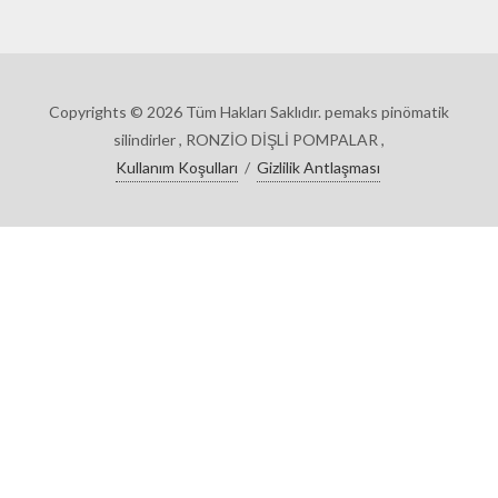
Copyrights © 2026 Tüm Hakları Saklıdır. pemaks pinömatik
silindirler , RONZİO DİŞLİ POMPALAR ,
Kullanım Koşulları
/
Gizlilik Antlaşması